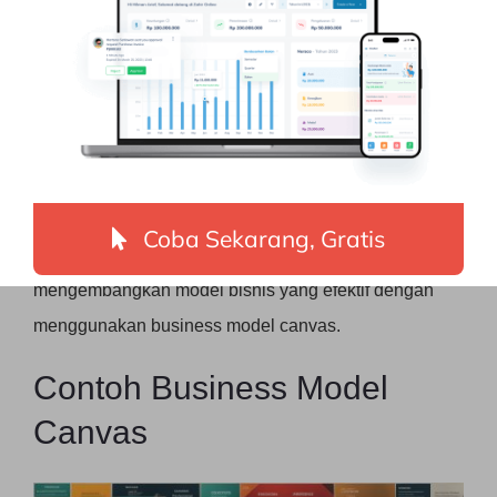
mereka dan mempertimbangkan bagaimana
meminimalkan biaya dan meningkatkan efisiensi
operasional. Dalam meninjau cost structure,
perusahaan dapat mengevaluasi model bisnis mereka
dan mengoptimalkan kinerja keuangan mereka.
Dengan mengikuti langkah-langkah di atas,
Coba Sekarang, Gratis
perusahaan dapat secara sistematis merancang dan
mengembangkan model bisnis yang efektif dengan
menggunakan business model canvas.
Contoh Business Model
Canvas