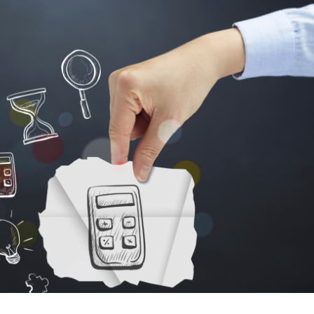
Zahir Accounting Online
Membuat Invoice & Laporan Keuangan dengan
CEPAT!, Inventori, Project, dan Payroll
TERINTEGRASI