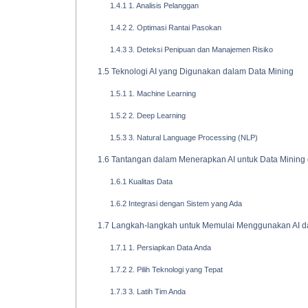
1.4.1
1. Analisis Pelanggan
1.4.2
2. Optimasi Rantai Pasokan
1.4.3
3. Deteksi Penipuan dan Manajemen Risiko
1.5
Teknologi AI yang Digunakan dalam Data Mining
1.5.1
1. Machine Learning
1.5.2
2. Deep Learning
1.5.3
3. Natural Language Processing (NLP)
1.6
Tantangan dalam Menerapkan AI untuk Data Mining d
1.6.1
Kualitas Data
1.6.2
Integrasi dengan Sistem yang Ada
1.7
Langkah-langkah untuk Memulai Menggunakan AI dal
1.7.1
1. Persiapkan Data Anda
1.7.2
2. Pilih Teknologi yang Tepat
1.7.3
3. Latih Tim Anda