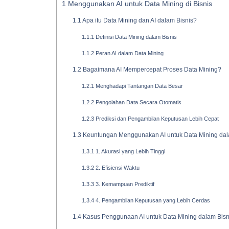
1
Menggunakan AI untuk Data Mining di Bisnis
1.1
Apa itu Data Mining dan AI dalam Bisnis?
1.1.1
Definisi Data Mining dalam Bisnis
1.1.2
Peran AI dalam Data Mining
1.2
Bagaimana AI Mempercepat Proses Data Mining?
1.2.1
Menghadapi Tantangan Data Besar
1.2.2
Pengolahan Data Secara Otomatis
1.2.3
Prediksi dan Pengambilan Keputusan Lebih Cepat
1.3
Keuntungan Menggunakan AI untuk Data Mining dal
1.3.1
1. Akurasi yang Lebih Tinggi
1.3.2
2. Efisiensi Waktu
1.3.3
3. Kemampuan Prediktif
1.3.4
4. Pengambilan Keputusan yang Lebih Cerdas
1.4
Kasus Penggunaan AI untuk Data Mining dalam Bisn