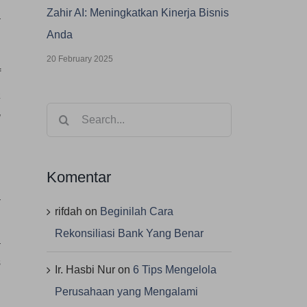
Zahir AI: Meningkatkan Kinerja Bisnis
a
Anda
20 February 2025
f
a
Search
g
for:
g
Komentar
a
rifdah
on
Beginilah Cara
i
Rekonsiliasi Bank Yang Benar
a
s
Ir. Hasbi Nur
on
6 Tips Mengelola
Perusahaan yang Mengalami