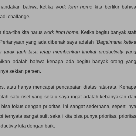
menandakan bahwa ketika
work form home
kita berfikir bahw
 jadi challange.
 tiba-tiba kita harus
work from home.
Ketika begitu banyak staf
 Pertanyaan yang ada dibenak saya adalah
“Bagaimana ketik
au jarak jauh bisa tetap memberikan tingkat productivity yan
aikan adalah bahwa kenapa ada begitu banyak orang yan
hanya sekian persen.
s, atau hanya mencapai pencapaian diatas rata-rata. Kenap
salah satu riset yang selalu saya ingat adalah kebanyakan dar
isa fokus dengan prioritas. ini sangat sederhana, seperti ny
i ternyata sangat sulit sekali kita bisa punya prioritas, priorita
ductivty kita dengan baik.