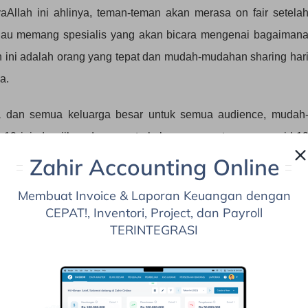
aAllah ini ahlinya, teman-teman akan merasa on fair setela
iau memang spesialis yang akan bicara mengenai bagaiman
lah ini adalah orang yang tepat dan mudah-mudahan sharing har
a.
ya dan semua keluarga besar untuk semua audience, mudah
-19 ini, dan jika ada anggota keluarga yang terpapar covid-1
ran, dan bisa kembali sehat. Dan, semoga kita semua bis
Zahir Accounting Online
u tidak ada nya covid-19 ini semoga productivty kita akan selal
Membuat Invoice & Laporan Keuangan dengan
ahan dari Mas Darmawan Aji.
CEPAT!, Inventori, Project, dan Payroll
TERINTEGRASI
an saya untuk memulai perbincangan hari ini. Kenyataannya
erja keras. Ada begitu banyak orang berpendidikan tinggi, ada
tu space yang sama. Pertanyaannnya adalah,
“Kenapa hanya
a hanya sedikit orang yang pencapaiannya bisa sampai diatas