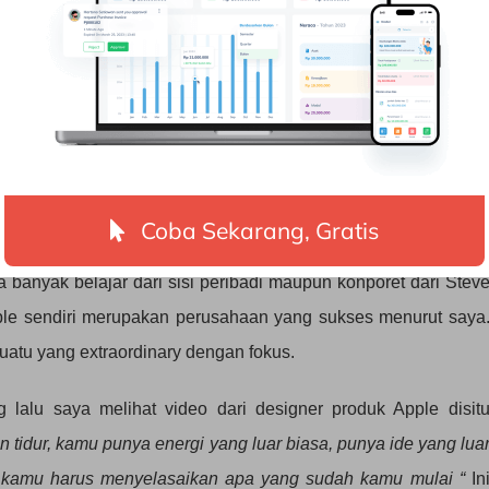
ah satu yang cukup menarik itu risetnya Morten Hansen. Jadi
an yang extraordinary yang salah satunya itu kemampuan di
dikit. Bukan fokus pada hal yang banyak tetapi tidak maksimal
tapi hasilnya maksimal.
Coba Sekarang, Gratis
 salah satu yang paling penting. Saya pribadi penggemar Appl
banyak belajar dari sisi peribadi maupun konporet dari Stev
pple sendiri merupakan perusahaan yang sukses menurut saya
atu yang extraordinary dengan fokus.
 lalu saya melihat video dari designer produk Apple disit
n tidur, kamu punya energi yang luar biasa, punya ide yang lua
na kamu harus menyelasaikan apa yang sudah kamu mulai “
In