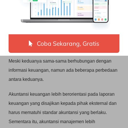
Akuntansi Keuangan vs
Akuntansi Manajemen
Selain akuntansi keuangan, ada juga akuntansi
Coba Sekarang, Gratis
manajemen yang berfokus pada penyajian informasi
keuangan untuk kebutuhan internal perusahaan.
Meski keduanya sama-sama berhubungan dengan
informasi keuangan, namun ada beberapa perbedaan
antara keduanya.
Akuntansi keuangan lebih berorientasi pada laporan
keuangan yang disajikan kepada pihak eksternal dan
harus mematuhi standar akuntansi yang berlaku.
Sementara itu, akuntansi manajemen lebih