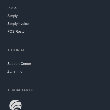
POSX
Simply
SimplyInvoice
POS Resto
TUTORIAL
Support Center
Zahir Info
TERDAFTAR DI