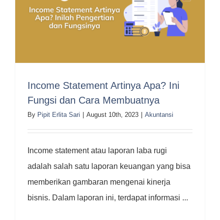
Income Statement Artinya Apa? Ini
Fungsi dan Cara Membuatnya
By
Pipit Erlita Sari
|
August 10th, 2023
|
Akuntansi
Income statement atau laporan laba rugi
adalah salah satu laporan keuangan yang bisa
memberikan gambaran mengenai kinerja
bisnis. Dalam laporan ini, terdapat informasi ...