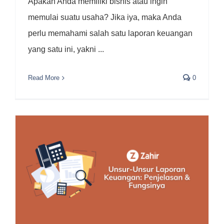
Apakah Anda memiliki bisnis atau ingin
memulai suatu usaha? Jika iya, maka Anda
perlu memahami salah satu laporan keuangan
yang satu ini, yakni ...
Read More
0