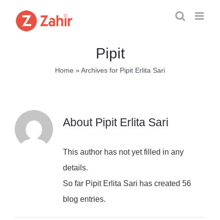
Skip
to
content
Pipit
Home
»
Archives for Pipit Erlita Sari
About
Pipit Erlita Sari
This author has not yet filled in any
details.
So far Pipit Erlita Sari has created 56
blog entries.