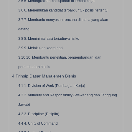
3.5
5. Meningkatkan kedisplinan di tempat kerja
3.6
6. Menemukan kandidat terbaik untuk posisi tertentu
3.7
7. Membantu menyusun rencana di masa yang akan
datang
3.8
8. Meminimalisasi terjadinya risiko
3.9
9. Melakukan koordinasi
3.10
10. Membantu penelitian, pengembangan, dan
pertumbuhan bisnis
4
Prinsip Dasar Manajemen Bisnis
4.1
1. Division of Work (Pembagian Kerja)
4.2
2. Authority and Responsibility (Wewenang dan Tanggung
Jawab)
4.3
3. Discipline (Disiplin)
4.4
4. Unity of Command