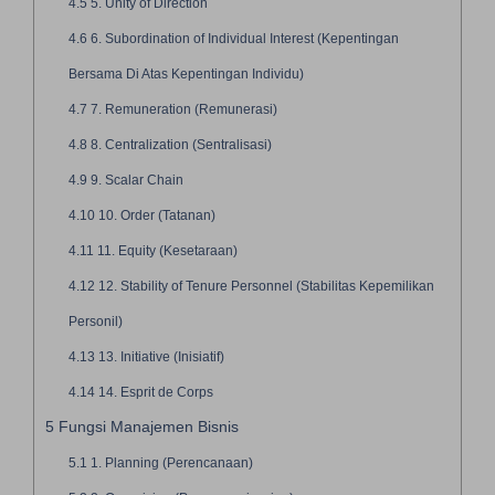
4.5
5. Unity of Direction
4.6
6. Subordination of Individual Interest (Kepentingan
Bersama Di Atas Kepentingan Individu)
4.7
7. Remuneration (Remunerasi)
4.8
8. Centralization (Sentralisasi)
4.9
9. Scalar Chain
4.10
10. Order (Tatanan)
4.11
11. Equity (Kesetaraan)
4.12
12. Stability of Tenure Personnel (Stabilitas Kepemilikan
Personil)
4.13
13. Initiative (Inisiatif)
4.14
14. Esprit de Corps
5
Fungsi Manajemen Bisnis
5.1
1. Planning (Perencanaan)