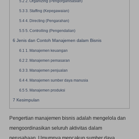
5.2
2. Organizing (Pengorganisasian)
5.3
3. Staffing (Kepegawaian)
5.4
4. Directing (Pengarahan)
5.5
5. Controlling (Pengendalian)
6
Jenis dan Contoh Manajemen dalam Bisnis
6.1
1. Manajemen keuangan
6.2
2. Manajemen pemasaran
6.3
3. Manajemen penjualan
6.4
4. Manajemen sumber daya manusia
6.5
5. Manajemen produksi
7
Kesimpulan
Pengertian manajemen bisnis adalah mengelola dan
mengoordinasikan seluruh aktivitas dalam
perusahaan. Umumnya mencakup sumber daya