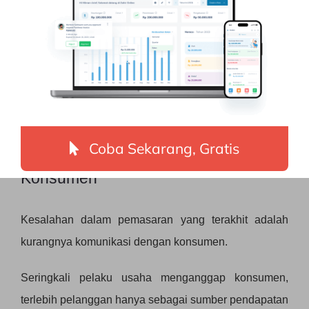
Yang perlu diperhatikan adalah mencatat bagian mana
yang berhasil dan mana yang tidak, sehingga anda
dapat melakukan perbaikan untuk hasil yang lebih
baik di masa depan.
7. Kurangnya Komunikasi dengan
Coba Sekarang, Gratis
Konsumen
Kesalahan dalam pemasaran yang terakhit adalah
kurangnya komunikasi dengan konsumen.
Seringkali pelaku usaha menganggap konsumen,
terlebih pelanggan hanya sebagai sumber pendapatan