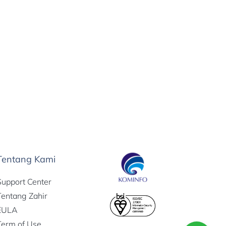
Tentang Kami
Support Center
Tentang Zahir
EULA
Term of Use