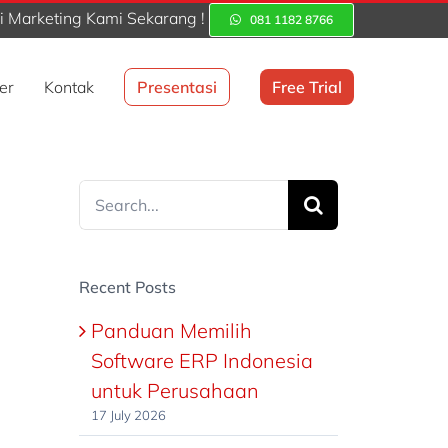
 Marketing Kami Sekarang !
081 1182 8766
er
Kontak
Presentasi
Free Trial
Search
for:
Recent Posts
Panduan Memilih
Software ERP Indonesia
untuk Perusahaan
17 July 2026