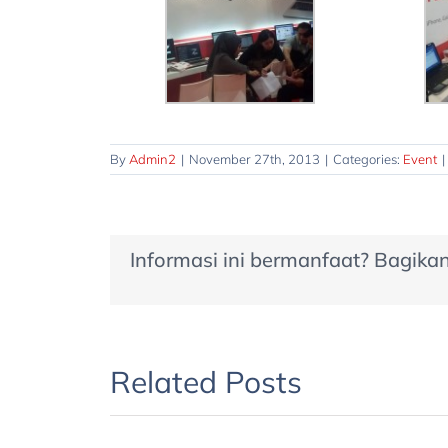
By
Admin2
|
November 27th, 2013
|
Categories:
Event
|
Informasi ini bermanfaat? Bagika
Related Posts
lun
Indocomtech
unt
2018
had