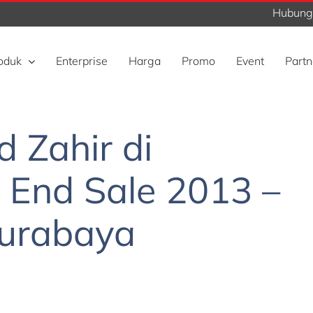
Hubungi
oduk
Enterprise
Harga
Promo
Event
Partn
d Zahir di
 End Sale 2013 –
urabaya