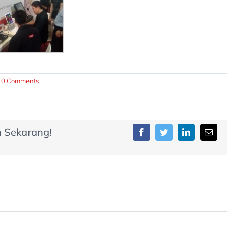
0 Comments
n Sekarang!
Facebook
Twitter
LinkedIn
Email
Zahir Simply
Zahir Hot Deals!
curkan aplikasi
Discount 25%
uk bantu UMKM
api Era Digital