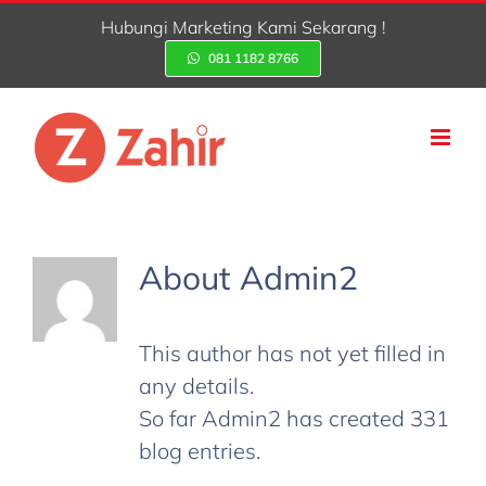
Skip
Hubungi Marketing Kami Sekarang !
to
081 1182 8766
content
About
Admin2
This author has not yet filled in
any details.
So far Admin2 has created 331
blog entries.