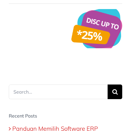
2018
bantu UMKM
hadapi Era
Digital
Search
for:
Recent Posts
Panduan Memilih Software ERP