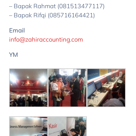
– Bapak Rahmat (081513477117)
– Bapak Rifqi (085716164421)
Email
info@zahiraccounting.com
YM