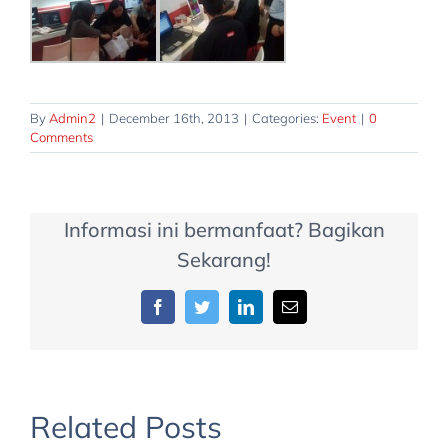
By
Admin2
|
December 16th, 2013
|
Categories:
Event
|
0
Comments
Informasi ini bermanfaat? Bagikan
Sekarang!
Facebook
Twitter
LinkedIn
Email
Zahir Simply
luncurkan
Related Posts
Indocomtech
aplikasi untuk