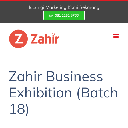
Skip
Hubungi Marketing Kami Sekarang !
to
081 1182 8766
content
Zahir Business
Exhibition (Batch
18)