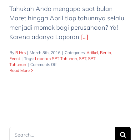
Tahukah Anda mengapa saat bulan
Maret hingga April tiap tahunnya selalu
menjadi momok bagi perusahaan? Ya!
Karena adanya Laporan
[...]
By
R Hrs
|
March 8th, 2016
|
Categories:
Artikel
,
Berita
,
Event
|
Tags:
Laporan SPT Tahunan
,
SPT
,
SPT
on
Tahunan
|
Comments Off
Cara
Read More
Mudah
Membuat
Laporan
SPT
Tahunan
Search