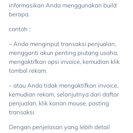
lagi
informasikan Anda menggunakan build
yang
Assalamu
berapa.
ingin
Alaikum
saya
Sy
contoh :
tanyakan
ada
– Anda menginput transaksi penjualan,
diantaranya
masalah
mengganti akun penting piutang usaha,
:
dengan
mengaktifkan opsi invoice, kemudian klik
1.
database..,
tombol rekam.
berapa
sepertinya
biaya
ada
– atau Anda tidak mengaktifkan invoice,
tambahan
kerusakan
kemudian rekam, selanjutnya dari daftar
untuk
data..
penjualan, klik kanan mouse, posting
desain
karena
transaksi.
laporan
semua
tersebut
modul
Dengan penjelasan yang lebih detail