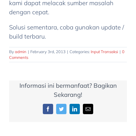
?
tidak
kami dapat melacak sumber masalah
2.
mau
dengan cepat.
bila
terbuka
Solusi sementara, coba gunakan update /
dalam
dan
build terbaru.
satu
muncul
bulan
pesan
By
admin
|
February 3rd, 2013
|
Categories:
Input Transaksi
|
0
terjadi
ISC
Comments
dua
ERROR
kali
CODE:3355
pembelian
ISC
Informasi ini bermanfaat? Bagikan
barang
ERROR
Sekarang!
dengan
MESSAGE:
harga
internal
Facebook
Twitter
LinkedIn
Email
yang
gds
berbeda,
software