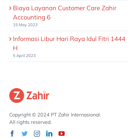
ini
Solusinya
Biaya Layanan Customer Care Zahir
apakah
Rewax
Accounting 6
otomatis
15 May 2023
oleh
Informasi Libur Hari Raya Idul Fitri 1444
zahir
H
di
5 April 2023
hitung
hpp
untuk
bulan
tersebut
?
terima
Copyright © 2024 PT Zahir Internasional.
All rights reserved.
kasih
benny