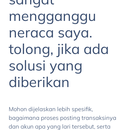
mengganggu
neraca saya.
terima
kasih
tolong, jika ada
kepada
zahir
solusi yang
yg
telah
diberikan
menjawab
pertanyaan
saya
sebelumnya,
Mohon dijelaskan lebih spesifik,
ada
bagaimana proses posting transaksinya
hal
dan akun apa yang lari tersebut, serta