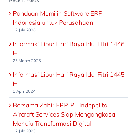
Recent Posts
flash
Unsuccessfu
disk
execution
Panduan Memilih Software ERP
pertama
caused
Indonesia untuk Perusahaan
150.000,-
by
17 July 2026
lalu
a
Informasi Libur Hari Raya Idul Fitri 1446
beli
system
H
lagi
error
25 March 2025
pada
that
Informasi Libur Hari Raya Idul Fitri 1445
bulan
precludes
H
yang
successful
5 April 2024
sama
execution
sebesar
of
Bersama Zahir ERP, PT Indopelita
140.000,-,
subsequent
Aircraft Services Siap Mengangkasa
dari
statements
Menuju Transformasi Digital
transaksi
Tolong
17 July 2023