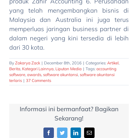
produk Zahir Accounting 6. Perusahaan
yang telah mengembangkan bisnis di
Malaysia dan Australia ini juga terus
memperluas jaringan business partner di
dalam negeri yang kini tersedia di lebih
dari 30 kota.
By
Zakarya Zack
|
December 8th, 2016
|
Categories:
Artikel
,
Berita
,
Kategori Lainnya
,
Liputan Media
|
Tags:
accounting
software
,
awards
,
software akuntansi
,
software akuntansi
terlaris
|
37 Comments
Informasi ini bermanfaat? Bagikan
Sekarang!
Facebook
Twitter
LinkedIn
Email