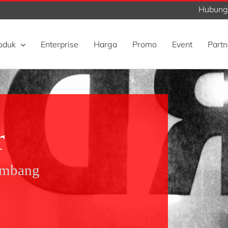
Hubungi
oduk
Enterprise
Harga
Promo
Event
Partn
r
embang