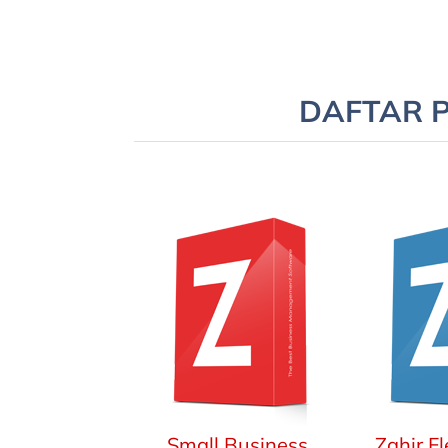
DAFTAR 
Small Business
Zahir F