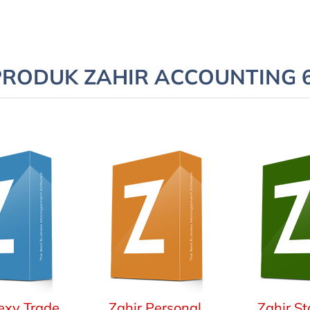
PRODUK ZAHIR ACCOUNTING 6
lexy Trade
Zahir Personal
Zahir S