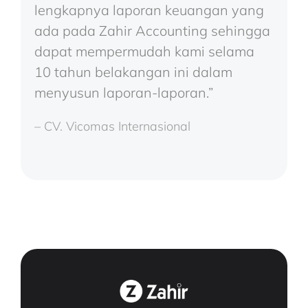
lengkapnya laporan keuangan yang
ada pada Zahir Accounting sehingga
dapat mempermudah kami selama
10 tahun belakangan ini dalam
menyusun laporan-laporan.”
– CV. Vicomas Internasional