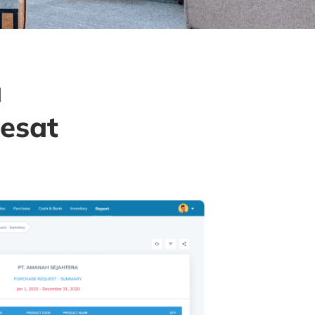
u
esat