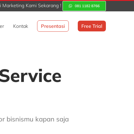
 Marketing Kami Sekarang !
081 1182 8766
er
Kontak
Presentasi
Free Trial
 Service
tor bisnismu kapan saja