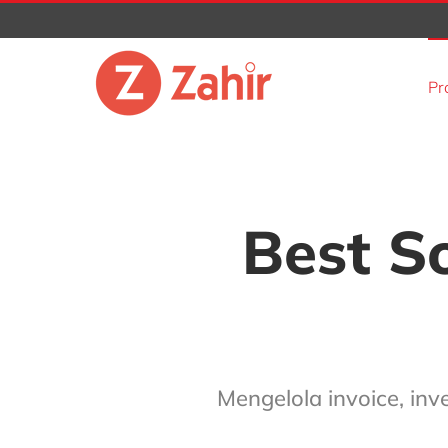
Skip
to
content
Pr
Best So
Mengelola invoice, inv