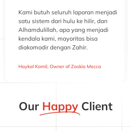
Zahir lebih user-friendly dari
program lain, bisa langsung pakai
tanpa harus training sebelumnya.
Finance Manager of Buttonscarves
Our
Happy
Client